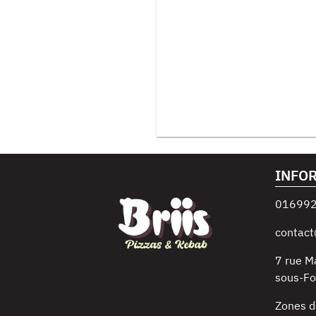
INFO
01699
contact
7 rue M
sous-Fo
Zones d