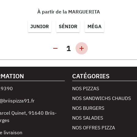
À partir de la MARGUERITA
JUNIOR
SÉNIOR
MÉGA
1
RMATION
CATÉGORIES
29390
NOS PIZZAS
NOS SANDWICHS CHAUDS
@briispizza91.fr
NOS BURGERS
arcel Quinet
,
91640
Briis-
NOS SALADES
rges
NOS OFFRES PIZZA
e livraison