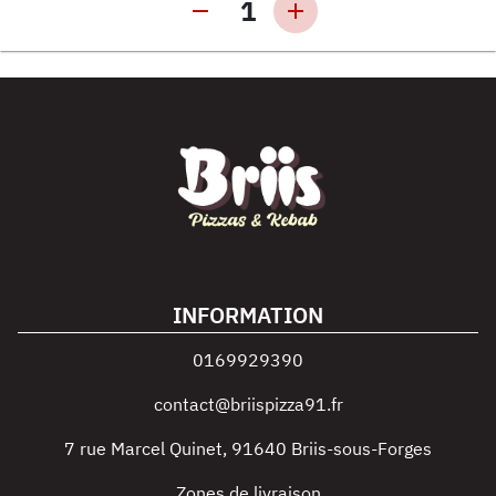
1
INFORMATION
0169929390
contact@briispizza91.fr
7 rue Marcel Quinet
,
91640
Briis-sous-Forges
Zones de livraison