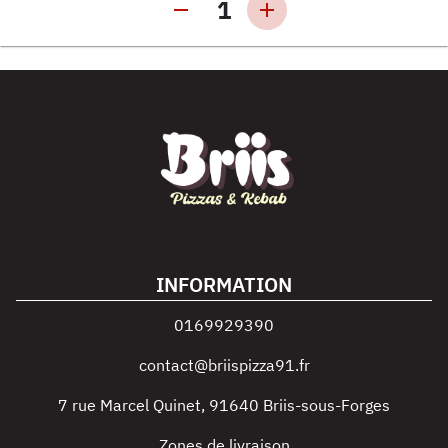
1
INFORMATION
0169929390
contact@briispizza91.fr
7 rue Marcel Quinet
,
91640
Briis-sous-Forges
Zones de livraison