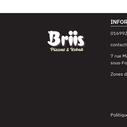
INFO
01699
contact
7 rue M
sous-Fo
Zones d
Politiqu