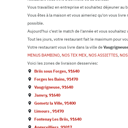
Vous travaillez en entreprise et souhaitez déjeuner au
Vous êtes à la maison et vous aimeriez qu'on vous livre 
possible.
Aujourd'hui c'est le match de l'année et vous souhaitez
Tout les jours, votre restaurant fait le maximum pour vo
Votre restaurant vous livre dans la ville de
Vaugrigneus
MENUS BAMBINO
,
NOS TEX MEX
,
NOS ASSIETTES
,
NOS
Voici les zones de livraison desservies:
Briis sous Forges
,
91640
Forges les Bains
,
91470
Vaugrigneuse
,
91640
Janvry
,
91640
Gometz la Ville
,
91400
Limours
,
91470
Fontenay Les Briis
,
91640
Angervilliers
,
91017