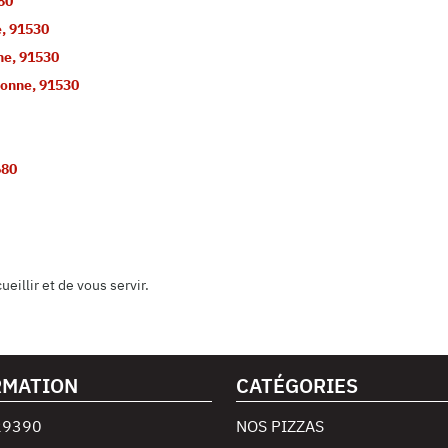
80
e
,
91530
ne
,
91530
ronne
,
91530
680
illir et de vous servir.
RMATION
CATÉGORIES
29390
NOS PIZZAS