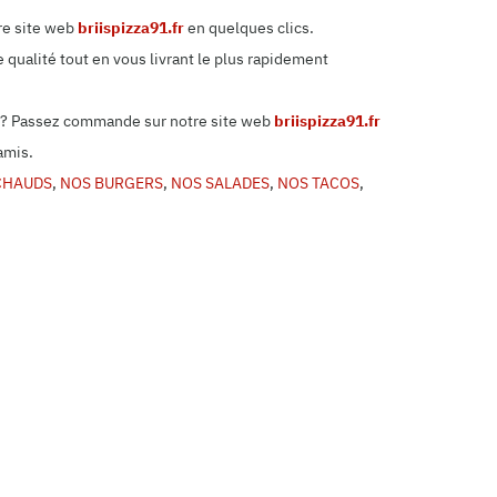
re site web
briispizza91.fr
en quelques clics.
 qualité tout en vous livrant le plus rapidement
cile? Passez commande sur notre site web
briispizza91.fr
amis.
CHAUDS
,
NOS BURGERS
,
NOS SALADES
,
NOS TACOS
,