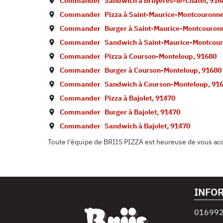
Commander
Sandwich à
Bruyères-le-Châtel
,
916
Commander
Pizza à
Saint-Maurice-Montcouronn
Commander
Burger à
Saint-Maurice-Montcouron
Commander
Sandwich à
Saint-Maurice-Montcou
Commander
Pizza à
Courson-Monteloup
,
91680
Commander
Burger à
Courson-Monteloup
,
91680
Commander
Sandwich à
Courson-Monteloup
,
91
Commander
Pizza à
Bajolet
,
91470
Commander
Burger à
Bajolet
,
91470
Commander
Sandwich à
Bajolet
,
91470
Toute l'équipe de BRIIS PIZZA est heureuse de vous accue
INFO
01699